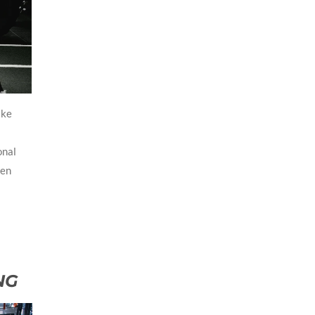
jke
onal
een
NG