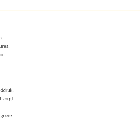
n.
ures,
or!
eddruk,
t zorgt
 goeie