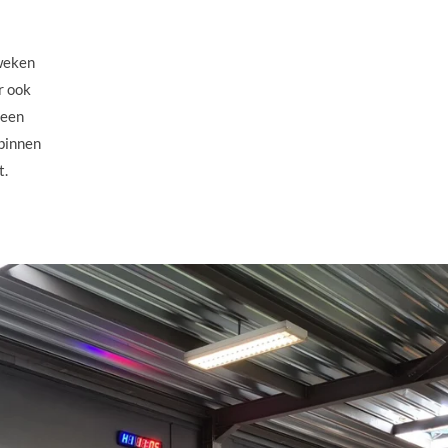
 weken
r ook
 een
nbinnen
t.